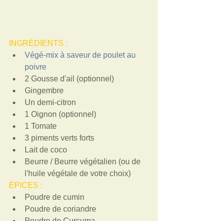
INGRÉDIENTS : 
Végé-mix à saveur de poulet au 
poivre 
2 Gousse d'ail (optionnel)  
Gingembre   
Un demi-citron   
1 Oignon (optionnel)  
1 Tomate   
3 piments verts forts   
Lait de coco   
Beurre / Beurre végétalien (ou de 
l'huile végétale de votre choix)  
ÉPICES :  
Poudre de cumin   
Poudre de coriandre   
Poudre de Curcuma   