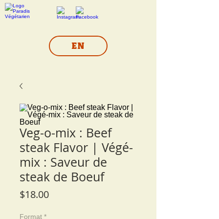
EN
Veg-o-mix : Beef
steak Flavor | Végé-
mix : Saveur de
steak de Boeuf
Price
$18.00
Format
*