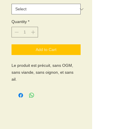
Quantity
*
Add to Cart
Le produit est précuit, sans OGM,
sans viande, sans oignon, et sans
ail.
Cuir a la poêle, au barbecue, au four
ou à la vapeur. Ce produit est
végétalien.
The product is pre-cooked, GMO
Coordonnées
free, meatless, onion free
Paradis Végétarien
and garlic free.